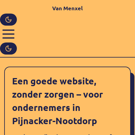
Van Menxel
Websites
Over ons
Contact
Een goede website,
EN
English
zonder zorgen – voor
ondernemers in
Pijnacker-Nootdorp